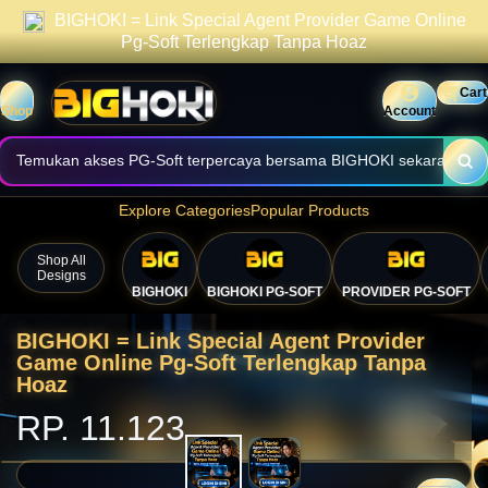
BIGHOKI = Link Special Agent Provider Game Online
praktis.
Informasi halaman dibuat jelas, cepat, dan mudah digunakan.
Pg-Soft Terlengkap Tanpa Hoaz
Nikmati akses nyaman melalui perangkat desktop maupun mobile.
Cart
Shop
Account
Temukan akses PG-Soft terpercaya bersama BIGHOKI sekarang.
Explore Categories
Popular Products
Shop All
Designs
BIGHOKI
BIGHOKI PG-SOFT
PROVIDER PG-SOFT
💴
BIGHOKI = Link Special Agent Provider
Game Online Pg-Soft Terlengkap Tanpa
Hoaz
RP. 11.123