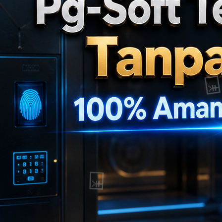
💴
🎯
💴