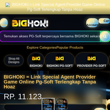
BIGHOKI = Link Special Agent Provider Game Online
praktis.
Informasi halaman dibuat jelas, cepat, dan mudah digunakan.
Pg-Soft Terlengkap Tanpa Hoaz
Nikmati akses nyaman melalui perangkat desktop maupun mobile.
Cart
Shop
Account
Temukan akses PG-Soft terpercaya bersama BIGHOKI sekarang.
Explore Categories
Popular Products
Shop All
Designs
💴
BIGHOKI
BIGHOKI PG-SOFT
PROVIDER PG-SOFT
BIGHOKI = Link Special Agent Provider
Game Online Pg-Soft Terlengkap Tanpa
Hoaz
RP. 11.123