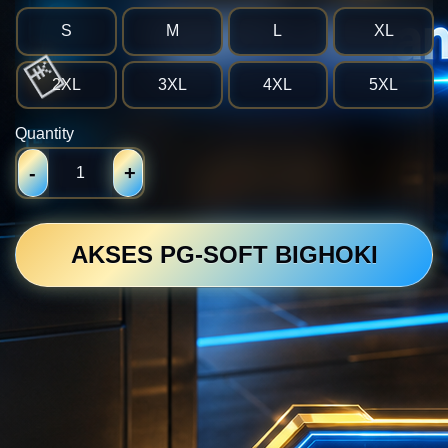
S
M
L
XL
2XL
3XL
4XL
5XL
Quantity
-
+
AKSES PG-SOFT BIGHOKI
💴