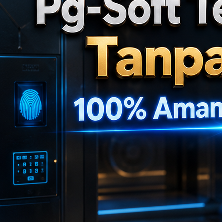
💴
💴
🎯