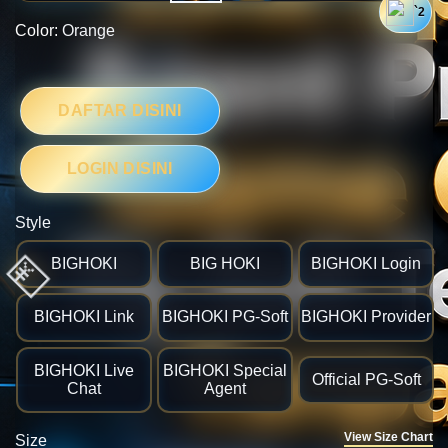
`2
Color:
Orange
DAFTAR DISINI
LOGIN DISINI
Style
BIGHOKI
BIG HOKI
BIGHOKI Login
BIGHOKI Link
BIGHOKI PG-Soft
BIGHOKI Provider
BIGHOKI Live
BIGHOKI Special
Official PG-Soft
Chat
Agent
View Size Chart
Size