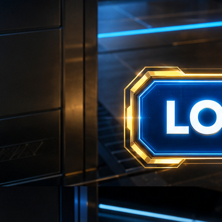
💴
🎯
💴