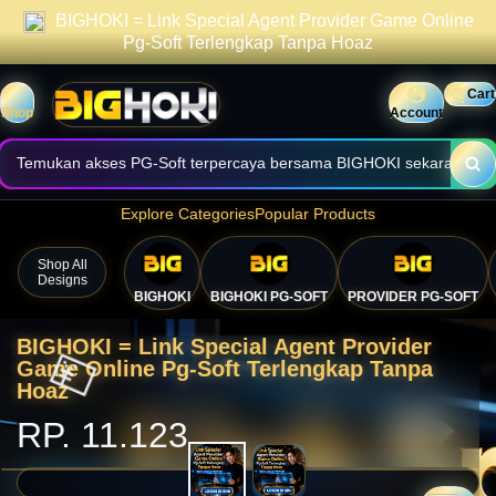
BIGHOKI = Link Special Agent Provider Game Online
praktis.
Informasi halaman dibuat jelas, cepat, dan mudah digunakan.
Pg-Soft Terlengkap Tanpa Hoaz
Nikmati akses nyaman melalui perangkat desktop maupun mobile.
Cart
Shop
Account
Temukan akses PG-Soft terpercaya bersama BIGHOKI sekarang.

Explore Categories
Popular Products
Shop All
Designs
BIGHOKI
BIGHOKI PG-SOFT
PROVIDER PG-SOFT
BIGHOKI = Link Special Agent Provider
Game Online Pg-Soft Terlengkap Tanpa
Hoaz
RP. 11.123