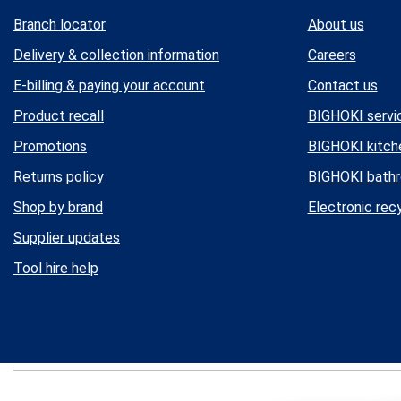
Branch locator
About us
Delivery & collection information
Careers
E-billing & paying your account
Contact us
Product recall
BIGHOKI servi
Promotions
BIGHOKI kitc
Returns policy
BIGHOKI bath
Shop by brand
Electronic recy
Supplier updates
Tool hire help