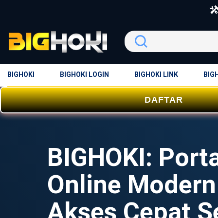
Search
BIGHOKI
BIGHOKI LOGIN
BIGHOKI LINK
BIG
DAFTAR
BIGHOKI: Port
Online Modern
Akses Cepat Se