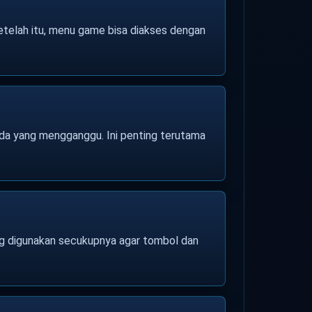
Setelah itu, menu game bisa diakses dengan
da yang mengganggu. Ini penting terutama
ng digunakan secukupnya agar tombol dan