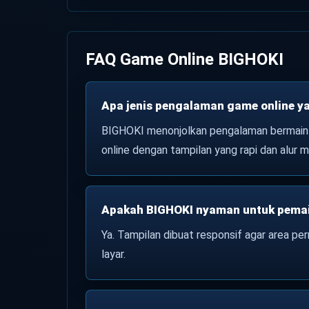
FAQ Game Online BIGHOKI
Apa jenis pengalaman game online y
BIGHOKI menonjolkan pengalaman bermain y
online dengan tampilan yang rapi dan alur 
Apakah BIGHOKI nyaman untuk pema
Ya. Tampilan dibuat responsif agar area p
layar.