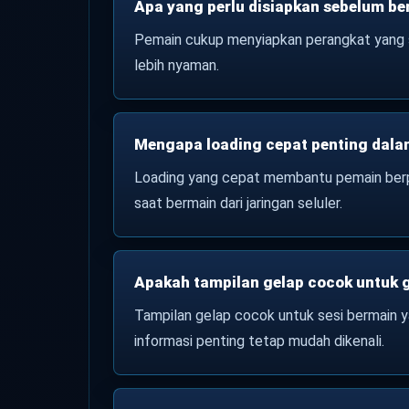
Apa yang perlu disiapkan sebelum be
Pemain cukup menyiapkan perangkat yang sta
lebih nyaman.
Mengapa loading cepat penting dala
Loading yang cepat membantu pemain berpi
saat bermain dari jaringan seluler.
Apakah tampilan gelap cocok untuk 
Tampilan gelap cocok untuk sesi bermain y
informasi penting tetap mudah dikenali.