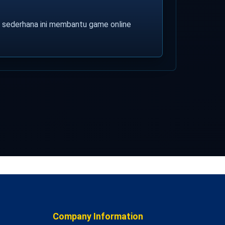
ara sederhana ini membantu game online
Company Information