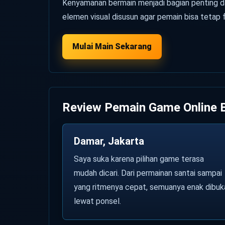
Kenyamanan bermain menjadi bagian penting da
elemen visual disusun agar pemain bisa tetap
Mulai Main Sekarang
Review Pemain Game Online 
Damar, Jakarta
Saya suka karena pilihan game terasa
mudah dicari. Dari permainan santai sampai
yang ritmenya cepat, semuanya enak dibuk
lewat ponsel.