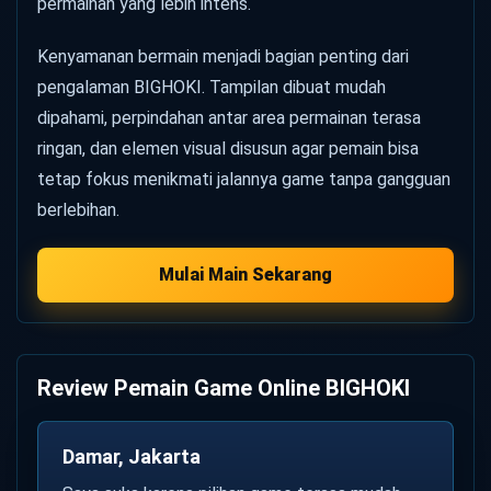
permainan yang lebih intens.
Kenyamanan bermain menjadi bagian penting dari
pengalaman BIGHOKI. Tampilan dibuat mudah
dipahami, perpindahan antar area permainan terasa
ringan, dan elemen visual disusun agar pemain bisa
tetap fokus menikmati jalannya game tanpa gangguan
berlebihan.
Mulai Main Sekarang
Review Pemain Game Online BIGHOKI
Damar, Jakarta