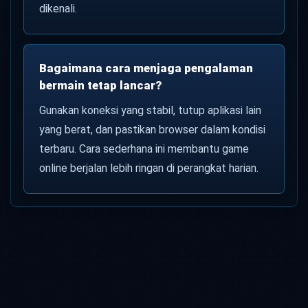
dikenali.
Bagaimana cara menjaga pengalaman
bermain tetap lancar?
Gunakan koneksi yang stabil, tutup aplikasi lain
yang berat, dan pastikan browser dalam kondisi
terbaru. Cara sederhana ini membantu game
online berjalan lebih ringan di perangkat harian.