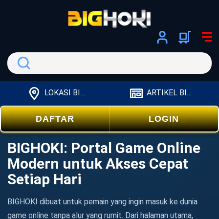
Search
LOKASI BIGHOKI
ARTIKEL BIGHOKI
DAFTAR
LOGIN
BIGHOKI: Portal Game Online
Modern untuk Akses Cepat
Setiap Hari
BIGHOKI dibuat untuk pemain yang ingin masuk ke dunia
game online tanpa alur yang rumit. Dari halaman utama,