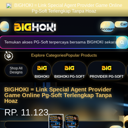
BIGHOKI = Link Special Agent Provider Game Online
praktis.
Informasi halaman dibuat jelas, cepat, dan mudah digunakan.
Pg-Soft Terlengkap Tanpa Hoaz
Nikmati akses nyaman melalui perangkat desktop maupun mobile.
Cart
Shop
Account
Temukan akses PG-Soft terpercaya bersama BIGHOKI sekarang.
Explore Categories
Popular Products
Shop All
Designs
BIGHOKI
BIGHOKI PG-SOFT
PROVIDER PG-SOFT
BIGHOKI = Link Special Agent Provider
Game Online Pg-Soft Terlengkap Tanpa
Hoaz
🎯
RP. 11.123