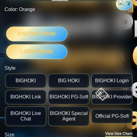
`2
Color:
Orange
DAFTAR DISINI
🎯
LOGIN DISINI
Style
BIGHOKI
BIG HOKI
BIGHOKI Login
BIGHOKI Link
BIGHOKI PG-Soft
BIGHOKI Provider
BIGHOKI Live
BIGHOKI Special
Official PG-Soft
Chat
Agent
View Size Chart
Size