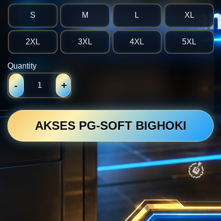
S
M
L
XL
2XL
3XL
4XL
5XL
Quantity
-
+
AKSES PG-SOFT BIGHOKI
💴