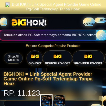
BIGHOKI = Link Special Agent Provider Game Online
praktis.
Informasi halaman dibuat jelas, cepat, dan mudah digunakan.
Pg-Soft Terlengkap Tanpa Hoaz
Nikmati akses nyaman melalui perangkat desktop maupun mobile.
Cart
Shop
Account
Temukan akses PG-Soft terpercaya bersama BIGHOKI sekarang.
Explore Categories
Popular Products
🎯
Shop All
Designs
BIGHOKI
BIGHOKI PG-SOFT
PROVIDER PG-SOFT
BIGHOKI = Link Special Agent Provider
Game Online Pg-Soft Terlengkap Tanpa
Hoaz
RP. 11.123