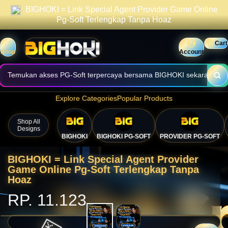
BIGHOKI = Link Special Agent Provider Game Online
praktis.
Informasi halaman dibuat jelas, cepat, dan mudah digunakan.
Pg-Soft Terlengkap Tanpa Hoaz
Nikmati akses nyaman melalui perangkat desktop maupun mobile.
Cart
Shop
Account
Temukan akses PG-Soft terpercaya bersama BIGHOKI sekarang.
💴
Explore Categories
Popular Products
Shop All
Designs
BIGHOKI
BIGHOKI PG-SOFT
PROVIDER PG-SOFT
BIGHOKI = Link Special Agent Provider
Game Online Pg-Soft Terlengkap Tanpa
Hoaz
RP. 11.123