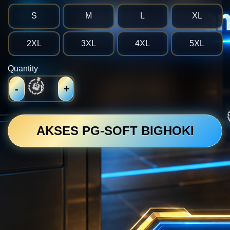
S
M
L
XL
2XL
3XL
4XL
5XL
Quantity
-
+
💴
AKSES PG-SOFT BIGHOKI