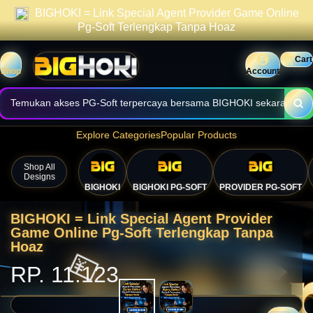
BIGHOKI = Link Special Agent Provider Game Online
praktis.
Informasi halaman dibuat jelas, cepat, dan mudah digunakan.
Pg-Soft Terlengkap Tanpa Hoaz
Nikmati akses nyaman melalui perangkat desktop maupun mobile.
💴
Cart
Shop
Account
Temukan akses PG-Soft terpercaya bersama BIGHOKI sekarang.
Explore Categories
Popular Products
Shop All
Designs
BIGHOKI
BIGHOKI PG-SOFT
PROVIDER PG-SOFT
BIGHOKI = Link Special Agent Provider
Game Online Pg-Soft Terlengkap Tanpa
Hoaz
RP. 11.123