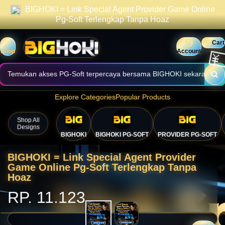
BIGHOKI = Link Special Agent Provider Game Online
praktis.
Informasi halaman dibuat jelas, cepat, dan mudah digunakan.
Pg-Soft Terlengkap Tanpa Hoaz
Nikmati akses nyaman melalui perangkat desktop maupun mobile.
Cart
Shop
Account
Temukan akses PG-Soft terpercaya bersama BIGHOKI sekarang.
Explore Categories
Popular Products
Shop All
Designs
BIGHOKI
BIGHOKI PG-SOFT
PROVIDER PG-SOFT
BIGHOKI = Link Special Agent Provider
Game Online Pg-Soft Terlengkap Tanpa
Hoaz
💴
RP. 11.123