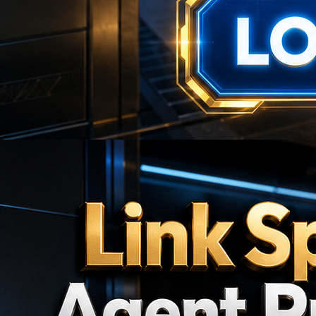
🎯
🎯
💴