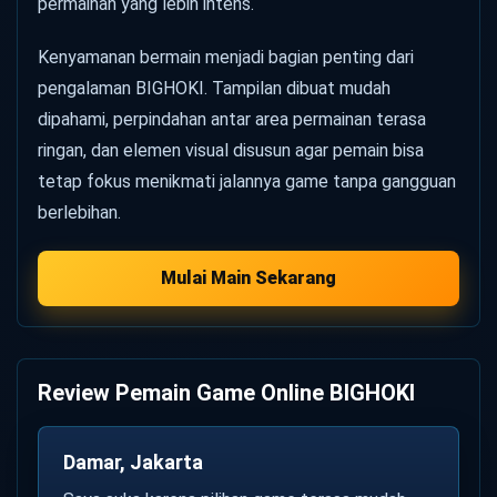
permainan yang lebih intens.
Kenyamanan bermain menjadi bagian penting dari
pengalaman BIGHOKI. Tampilan dibuat mudah
dipahami, perpindahan antar area permainan terasa
ringan, dan elemen visual disusun agar pemain bisa
tetap fokus menikmati jalannya game tanpa gangguan
berlebihan.
Mulai Main Sekarang
Review Pemain Game Online BIGHOKI
Damar, Jakarta