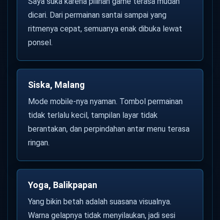
Saya suka karena pilihan game terasa mudah
dicari. Dari permainan santai sampai yang
ritmenya cepat, semuanya enak dibuka lewat
ponsel.
Siska, Malang
Mode mobile-nya nyaman. Tombol permainan
tidak terlalu kecil, tampilan layar tidak
berantakan, dan perpindahan antar menu terasa
ringan.
Yoga, Balikpapan
Yang bikin betah adalah suasana visualnya.
Warna gelapnya tidak menyilaukan, jadi sesi