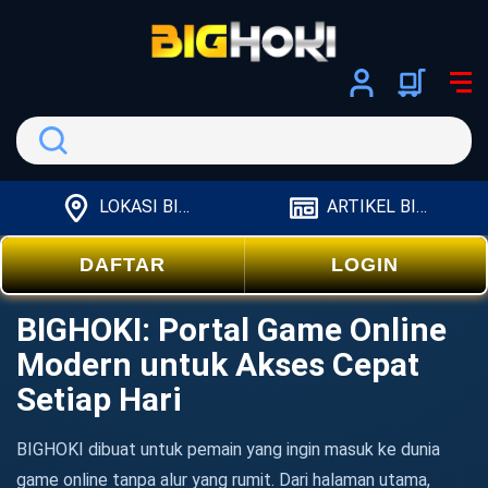
Search
LOKASI BIGHOKI
ARTIKEL BIGHOKI
DAFTAR
LOGIN
BIGHOKI: Portal Game Online
Modern untuk Akses Cepat
Setiap Hari
BIGHOKI dibuat untuk pemain yang ingin masuk ke dunia
game online tanpa alur yang rumit. Dari halaman utama,